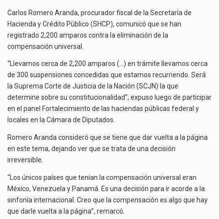
DE
Las métricas tradicionales de los parques industriales —absorción, ocupación y metros cuadrados desarrollados— resultan insuficientes…
Carlos Romero Aranda, procurador fiscal de la Secretaría de
COMPENSACIÓN
UNIVERSAL;
Hacienda y Crédito Público (SHCP), comunicó que se han
El superávit comercial de México con Estados Unidos alcanzó 102,581 millones de dólares (mdd) en…
DIFÍCIL
registrado 2,200 amparos contra la eliminación de la
QUE
compensación universal.
El Tribunal Federal de Justicia Administrativa (TFJA), a través de su Segunda Sala Regional en…
PROCEDAN
“Llevamos cerca de 2,200 amparos (…) en trámite llevamos cerca
de 300 suspensiones concedidas que estamos recurriendo. Será
la Suprema Corte de Justicia de la Nación (SCJN) la que
determine sobre su constitucionalidad”, expuso luego de participar
en el panel Fortalecimiento de las haciendas públicas federal y
locales en la Cámara de Diputados.
Romero Aranda consideró que se tiene que dar vuelta a la página
en este tema, dejando ver que se trata de una decisión
irreversible.
“Los únicos países que tenían la compensación universal eran
México, Venezuela y Panamá. Es una decisión para ir acorde a la
sinfonía internacional. Creo que la compensación es algo que hay
que darle vuelta a la página”, remarcó.