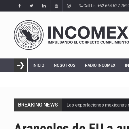
Call Us: +52 664 627 759
INICIO
NOSOTROS
RADIO INCOMEX
I
BREAKING NEWS
Las exportaciones mexicanas de
En el primer semestre de 2026, 
Aranceles de EU a a