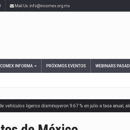
0
Mail Us: info@incomex.org.mx
NCOMEX INFORMA
PRÓXIMOS EVENTOS
WEBINARS PASAD
 vehículos ligeros disminuyeron 9.67 % en julio a tasa anual, 
el Servicio de Administración Tributaria (SAT) cobró un total…
utos de México