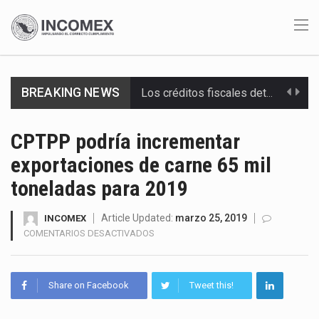
Los créditos fiscales determinados a empresas IMMEX rara vez nacen de una interpretación equivocada de…
BREAKING NEWS
La industria automotriz mexicana concentra más de la mitad de las quejas bajo el Mecanismo…
CPTPP podría incrementar
La inversión fija bruta en México registró un aumento de 1.1% interanual en mayo de…
exportaciones de carne 65 mil
toneladas para 2019
El gobierno de Estados Unidos anunciará un arancel del 15 % sobre los productos fabricados…
El Departamento de Agricultura de Estados Unidos (USDA) suspendió el 5 de agosto de 2026…
Article Updated:
marzo 25, 2019
INCOMEX
EN
COMENTARIOS DESACTIVADOS
CPTPP
El derecho a la previsibilidad de los horarios de trabajo en turnos rotativos podría ser…
PODRÍA
INCREMENTAR
La industria manufacturera de exportación afiliada a Index en Nuevo León ha alcanzado hasta 10%…
Share on Facebook
Tweet this!
EXPORTACIONES
DE
Las métricas tradicionales de los parques industriales —absorción, ocupación y metros cuadrados desarrollados— resultan insuficientes…