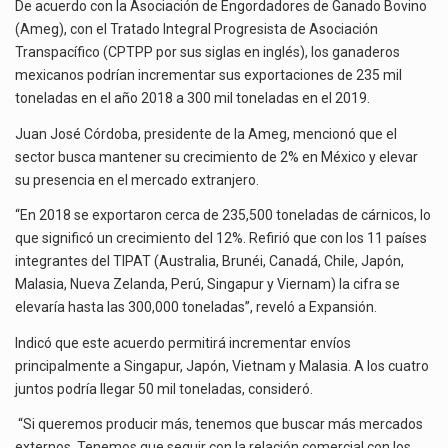
CARNE
De acuerdo con la Asociación de Engordadores de Ganado Bovino
65
(Ameg), con el Tratado Integral Progresista de Asociación
El superávit comercial de México con Estados Unidos alcanzó 102,581 millones de dólares (mdd) en…
MIL
Transpacífico (CPTPP por sus siglas en inglés), los ganaderos
TONELADAS
mexicanos podrían incrementar sus exportaciones de 235 mil
El Tribunal Federal de Justicia Administrativa (TFJA), a través de su Segunda Sala Regional en…
PARA
toneladas en el año 2018 a 300 mil toneladas en el 2019.
2019
Juan José Córdoba, presidente de la Ameg, mencionó que el
sector busca mantener su crecimiento de 2% en México y elevar
su presencia en el mercado extranjero.
“En 2018 se exportaron cerca de 235,500 toneladas de cárnicos, lo
que significó un crecimiento del 12%. Refirió que con los 11 países
integrantes del TIPAT (Australia, Brunéi, Canadá, Chile, Japón,
Malasia, Nueva Zelanda, Perú, Singapur y Viernam) la cifra se
elevaría hasta las 300,000 toneladas”, reveló a Expansión.
Indicó que este acuerdo permitirá incrementar envíos
principalmente a Singapur, Japón, Vietnam y Malasia. A los cuatro
juntos podría llegar 50 mil toneladas, consideró.
“Si queremos producir más, tenemos que buscar más mercados
externos. Tenemos que seguir con la relación comercial con los