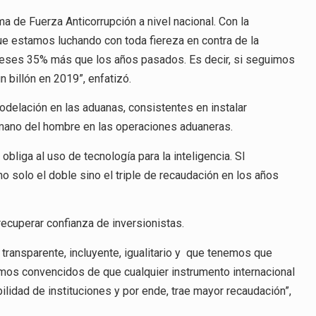
COMBATE
A
de Fuerza Anticorrupción a nivel nacional. Con la
LA
ue estamos luchando con toda fiereza en contra de la
CORRUPCIÓN
meses 35% más que los años pasados. Es decir, si seguimos
 billón en 2019”, enfatizó.
odelación en las aduanas, consistentes en instalar
a mano del hombre en las operaciones aduaneras.
obliga al uso de tecnología para la inteligencia. SI
o solo el doble sino el triple de recaudación en los años
recuperar confianza de inversionistas.
ransparente, incluyente, igualitario y que tenemos que
mos convencidos de que cualquier instrumento internacional
bilidad de instituciones y por ende, trae mayor recaudación”,