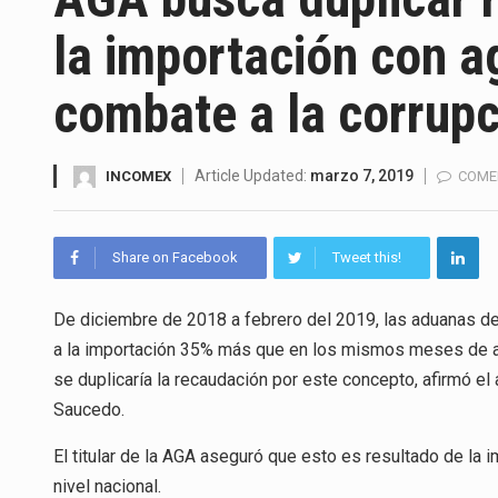
La Coalition for a Prosperous 
la importación con a
Solo el 17.8 % de las empresa
combate a la corrupc
Ante la suspensión temporal d
Los créditos fiscales determi
Article Updated:
marzo 7, 2019
INCOMEX
COME
La industria automotriz mexic
Share on Facebook
Tweet this!
La inversión fija bruta en Méx
El gobierno de Estados Unidos 
De diciembre de 2018 a febrero del 2019, las aduanas d
a la importación 35% más que en los mismos meses de año
El Departamento de Agricultur
se duplicaría la recaudación por este concepto, afirmó e
Saucedo.
El titular de la AGA aseguró que esto es resultado de la
nivel nacional.