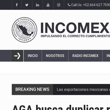
Call Us: +52 664 627 759
INICIO
NOSOTROS
RADIO INCOMEX
I
BREAKING NEWS
Las exportaciones mexicanas de
En el primer semestre de 2026, 
AGA busca duplicar 