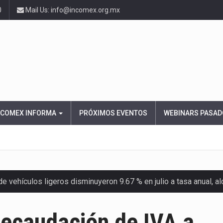
0
Mail Us: info@incomex.org.mx
NCOMEX INFORMA
PRÓXIMOS EVENTOS
WEBINARS PASAD
 vehículos ligeros disminuyeron 9.67 % en julio a tasa anual, 
el Servicio de Administración Tributaria (SAT) cobró un total…
recaudación de IVA a