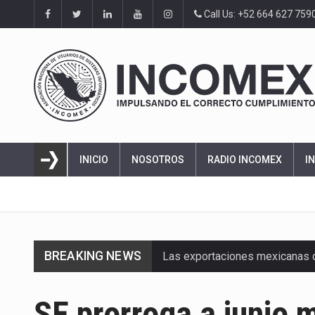
Call Us: +52 664 627 759
INICIO
NOSOTROS
RADIO INCOMEX
I
BREAKING NEWS
Las exportaciones mexicanas de
En el primer semestre de 2026, 
SE prorroga a junio 