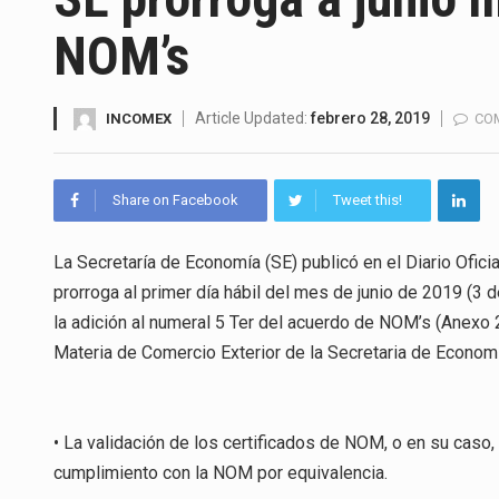
La Coalition for a Prosperous 
NOM’s
Solo el 17.8 % de las empresa
Ante la suspensión temporal d
Article Updated:
febrero 28, 2019
INCOMEX
CO
Los créditos fiscales determi
Share on Facebook
Tweet this!
La industria automotriz mexic
La Secretaría de Economía (SE) publicó en el Diario Ofici
La inversión fija bruta en Méx
prorroga al primer día hábil del mes de junio de 2019 (3 de
El gobierno de Estados Unidos 
la adición al numeral 5 Ter del acuerdo de NOM’s (Anexo 2
Materia de Comercio Exterior de la Secretaria de Economí
El Departamento de Agricultur
• La validación de los certificados de NOM, o en su cas
cumplimiento con la NOM por equivalencia.