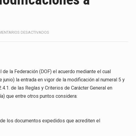
America (CPA) solicitó al gobierno de Estados Unidos mantener 
s en México se considera totalmente preparada para la…
e las inspecciones sanitarias del Departamento de Agricultura 
EN
MENTARIOS DESACTIVADOS
SE
nados a empresas IMMEX rara vez nacen de una interpretación 
PRORROGA
A
JUNIO
ana concentra más de la mitad de las quejas bajo el Mecanismo…
MODIFICACIONES
A
al de la Federación (DOF) el acuerdo mediante el cual
ico registró un aumento de 1.1% interanual en mayo de…
NOM’S
 junio) la entrada en vigor de la modificación al numeral 5 y
anunciará un arancel del 15 % sobre los productos fabricados…
.4.1. de las Reglas y Criterios de Carácter General en
a) que entre otros puntos considera:
a de Estados Unidos (USDA) suspendió el 5 de agosto de 2026…
o, de los documentos expedidos que acrediten el