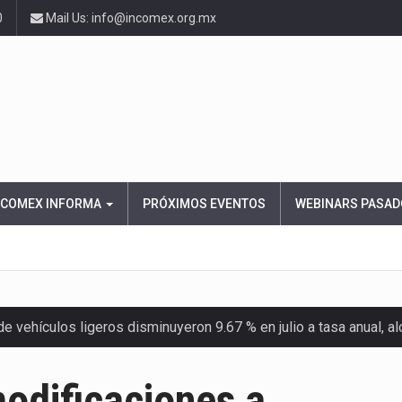
0
Mail Us: info@incomex.org.mx
NCOMEX INFORMA
PRÓXIMOS EVENTOS
WEBINARS PASAD
 vehículos ligeros disminuyeron 9.67 % en julio a tasa anual, 
el Servicio de Administración Tributaria (SAT) cobró un total…
modificaciones a