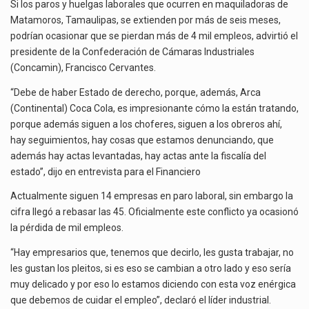
PERDER
Si los paros y huelgas laborales que ocurren en maquiladoras de
SI
Matamoros, Tamaulipas, se extienden por más de seis meses,
El Tribunal Federal de Justicia Administrativa (TFJA), a través de su Segunda Sala Regional en…
PAROS
podrían ocasionar que se pierdan más de 4 mil empleos, advirtió el
LABORALES
presidente de la Confederación de Cámaras Industriales
El Gobierno de Estados Unidos ha procesado la devolución de aproximadamente 100,000 millones de dólares…
EN
(Concamin), Francisco Cervantes.
MATAMOROS
DURAN
“Debe de haber Estado de derecho, porque, además, Arca
6
(Continental) Coca Cola, es impresionante cómo la están tratando,
MESES:
porque además siguen a los choferes, siguen a los obreros ahí,
CONCAMIN
hay seguimientos, hay cosas que estamos denunciando, que
además hay actas levantadas, hay actas ante la fiscalía del
estado”, dijo en entrevista para el Financiero
Actualmente siguen 14 empresas en paro laboral, sin embargo la
cifra llegó a rebasar las 45. Oficialmente este conflicto ya ocasionó
la pérdida de mil empleos.
“Hay empresarios que, tenemos que decirlo, les gusta trabajar, no
les gustan los pleitos, si es eso se cambian a otro lado y eso sería
muy delicado y por eso lo estamos diciendo con esta voz enérgica
que debemos de cuidar el empleo”, declaró el líder industrial.