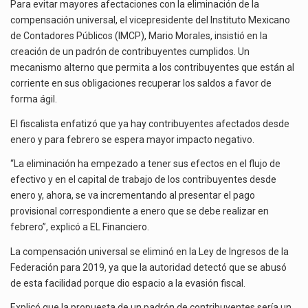
CUMPLIDOS
La inversión fija bruta en México registró un aumento de 1.1% interanual en mayo de…
Para evitar mayores afectaciones con la eliminación de la
PARA
compensación universal, el vicepresidente del Instituto Mexicano
AGILIZAR
El gobierno de Estados Unidos anunciará un arancel del 15 % sobre los productos fabricados…
de Contadores Públicos (IMCP), Mario Morales, insistió en la
DEVOLUCIÓN
creación de un padrón de contribuyentes cumplidos. Un
El Departamento de Agricultura de Estados Unidos (USDA) suspendió el 5 de agosto de 2026…
mecanismo alterno que permita a los contribuyentes que están al
corriente en sus obligaciones recuperar los saldos a favor de
forma ágil.
El fiscalista enfatizó que ya hay contribuyentes afectados desde
enero y para febrero se espera mayor impacto negativo.
“La eliminación ha empezado a tener sus efectos en el flujo de
efectivo y en el capital de trabajo de los contribuyentes desde
enero y, ahora, se va incrementando al presentar el pago
provisional correspondiente a enero que se debe realizar en
febrero”, explicó a EL Financiero.
La compensación universal se eliminó en la Ley de Ingresos de la
Federación para 2019, ya que la autoridad detectó que se abusó
de esta facilidad porque dio espacio a la evasión fiscal.
Explicó que la propuesta de un padrón de contribuyentes sería un