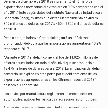
AL
El superávit comercial de México con Estados Unidos alcanzó 102,581 millones de dólares (mdd) en…
De enero a diciembre de 2018 se incrementó el número de
EXTRANJERO
exportaciones mexicanas al extranjero en 9.9% comparado con el
EN
El Tribunal Federal de Justicia Administrativa (TFJA), a través de su Segunda Sala Regional en…
año 2017. Esto según datos del Instituto Nacional de Estadística y
2018:
Geografía (Inegi), mismos que dictan un crecimiento de 409 mil
INEGI
El Gobierno de Estados Unidos ha procesado la devolución de aproximadamente 100,000 millones de dólares…
849 millones de dólares en 2017 a 450 mil 320 millones de dólares
en 2018.
Pese a esto, la balanza Comercial registró un déficit más
pronunciado, debido a que las importaciones aumentaron 10.2%
respecto el 2017.
“Durante el 2017 el déficit comercial fue de 11,025 millones de
dólares acumulados en todo el año, nivel que se pronunció a
13,475 millones de dólares para el 2018. La ampliación del déficit
comercial se explica en gran parte por el debilitamiento de las
exportaciones agropecuarias en los últimos meses del 2018”,
destacó el Economista.
Los envíos por manufactura registraron un crecimiento en:
automóviles, autopartes, artículos y accesorios automotrices.
El valor de las exportaciones de la industria manufacturera