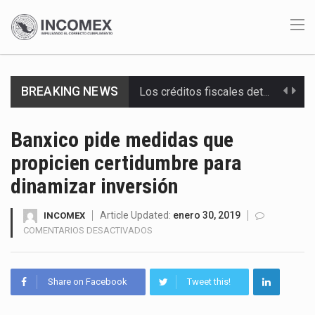
Los créditos fiscales determinados a empresas IMMEX rara vez nacen de una interpretación equivocada de…
BREAKING NEWS
La industria automotriz mexicana concentra más de la mitad de las quejas bajo el Mecanismo…
La inversión fija bruta en México registró un aumento de 1.1% interanual en mayo de…
Banxico pide medidas que
propicien certidumbre para
El gobierno de Estados Unidos anunciará un arancel del 15 % sobre los productos fabricados…
dinamizar inversión
El Departamento de Agricultura de Estados Unidos (USDA) suspendió el 5 de agosto de 2026…
Article Updated:
enero 30, 2019
INCOMEX
El derecho a la previsibilidad de los horarios de trabajo en turnos rotativos podría ser…
EN
COMENTARIOS DESACTIVADOS
BANXICO
PIDE
La industria manufacturera de exportación afiliada a Index en Nuevo León ha alcanzado hasta 10%…
MEDIDAS
Share on Facebook
Tweet this!
QUE
Las métricas tradicionales de los parques industriales —absorción, ocupación y metros cuadrados desarrollados— resultan insuficientes…
PROPICIEN