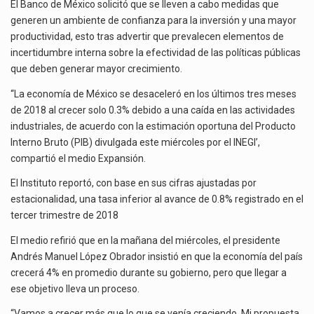
CERTIDUMBRE
El Banco de México solicitó que se lleven a cabo medidas que
El superávit comercial de México con Estados Unidos alcanzó 102,581 millones de dólares (mdd) en…
PARA
generen un ambiente de confianza para la inversión y una mayor
DINAMIZAR
productividad, esto tras advertir que prevalecen elementos de
El Tribunal Federal de Justicia Administrativa (TFJA), a través de su Segunda Sala Regional en…
INVERSIÓN
incertidumbre interna sobre la efectividad de las políticas públicas
que deben generar mayor crecimiento.
“La economía de México se desaceleró en los últimos tres meses
de 2018 al crecer solo 0.3% debido a una caída en las actividades
industriales, de acuerdo con la estimación oportuna del Producto
Interno Bruto (PIB) divulgada este miércoles por el INEGI’,
compartió el medio Expansión.
El Instituto reportó, con base en sus cifras ajustadas por
estacionalidad, una tasa inferior al avance de 0.8% registrado en el
tercer trimestre de 2018
El medio refirió que en la mañana del miércoles, el presidente
Andrés Manuel López Obrador insistió en que la economía del país
crecerá 4% en promedio durante su gobierno, pero que llegar a
ese objetivo lleva un proceso.
“Vamos a crecer más que lo que se venía creciendo. Mi propuesta