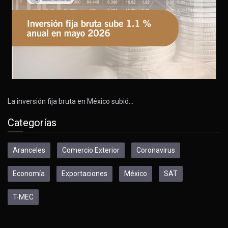
La inversión fija bruta en México subió…
Categorías
Aranceles
Comercio Exterior
Coronavirus
Economía
Exportaciones
México
SAT
T-MEC