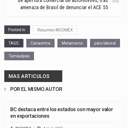
de apertura comercial de automóviles, tras
amenaza de Brasil de denunciar el ACE 55
Posted in:
Resumen INCOMEX
TAGS:
Canacintra
Matamoros
paro laboral
Tamaulipas
MAS ARTICULOS
POR EL MISMO AUTOR
BC destaca entre los estados con mayor valor
en exportaciones