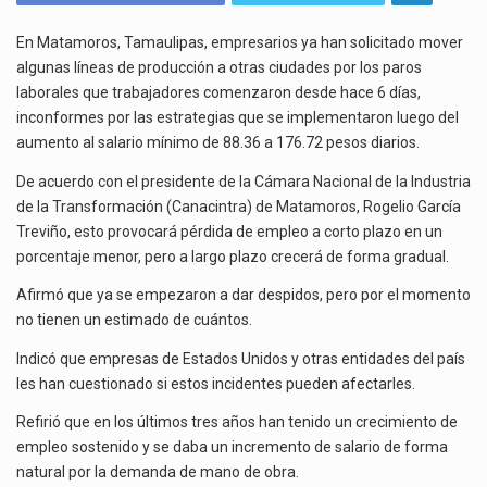
La inversión fija bruta en México registró un aumento de 1.1% interanual en mayo de…
AL
SALARIO
En Matamoros, Tamaulipas, empresarios ya han solicitado mover
El gobierno de Estados Unidos anunciará un arancel del 15 % sobre los productos fabricados…
PODRÍAN
algunas líneas de producción a otras ciudades por los paros
PROVOCAR
laborales que trabajadores comenzaron desde hace 6 días,
El Departamento de Agricultura de Estados Unidos (USDA) suspendió el 5 de agosto de 2026…
QUE
inconformes por las estrategias que se implementaron luego del
LÍNEAS
aumento al salario mínimo de 88.36 a 176.72 pesos diarios.
DE
PRODUCCIÓN
De acuerdo con el presidente de la Cámara Nacional de la Industria
SE
de la Transformación (Canacintra) de Matamoros, Rogelio García
MUEVAN
Treviño, esto provocará pérdida de empleo a corto plazo en un
A
porcentaje menor, pero a largo plazo crecerá de forma gradual.
OTRAS
CIUDADES
Afirmó que ya se empezaron a dar despidos, pero por el momento
no tienen un estimado de cuántos.
Indicó que empresas de Estados Unidos y otras entidades del país
les han cuestionado si estos incidentes pueden afectarles.
Refirió que en los últimos tres años han tenido un crecimiento de
empleo sostenido y se daba un incremento de salario de forma
natural por la demanda de mano de obra.