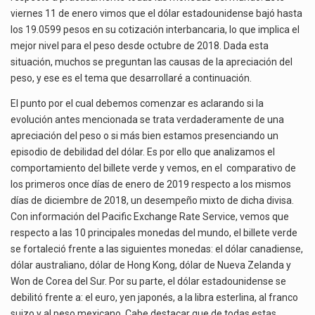
El Tribunal Federal de Justicia Administrativa (TFJA), a través de su Segunda Sala Regional en…
viernes 11 de enero vimos que el dólar estadounidense bajó hasta
los 19.0599 pesos en su cotización interbancaria, lo que implica el
El Gobierno de Estados Unidos ha procesado la devolución de aproximadamente 100,000 millones de dólares…
mejor nivel para el peso desde octubre de 2018. Dada esta
situación, muchos se preguntan las causas de la apreciación del
La industria automotriz mexicana concentra más de la mitad de las quejas bajo el Mecanismo…
peso, y ese es el tema que desarrollaré a continuación.
El punto por el cual debemos comenzar es aclarando si la
evolución antes mencionada se trata verdaderamente de una
apreciación del peso o si más bien estamos presenciando un
episodio de debilidad del dólar. Es por ello que analizamos el
comportamiento del billete verde y vemos, en el comparativo de
los primeros once días de enero de 2019 respecto a los mismos
días de diciembre de 2018, un desempeño mixto de dicha divisa.
Con información del Pacific Exchange Rate Service, vemos que
respecto a las 10 principales monedas del mundo, el billete verde
se fortaleció frente a las siguientes monedas: el dólar canadiense,
dólar australiano, dólar de Hong Kong, dólar de Nueva Zelanda y
Won de Corea del Sur. Por su parte, el dólar estadounidense se
debilitó frente a: el euro, yen japonés, a la libra esterlina, al franco
suizo y al peso mexicano. Cabe destacar que de todas estas