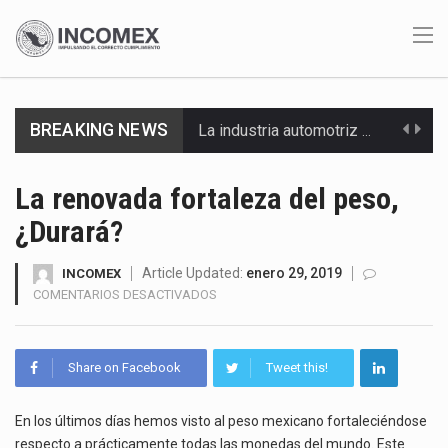
BREAKING NEWS
La inversión fija bruta en México registró un aumento de 1.1% interanual en mayo de…
El gobierno de Estados Unidos anunciará un arancel del 15 % sobre los productos fabricados…
La renovada fortaleza del peso,
¿Durará?
El Departamento de Agricultura de Estados Unidos (USDA) suspendió el 5 de agosto de 2026…
El derecho a la previsibilidad de los horarios de trabajo en turnos rotativos podría ser…
Article Updated:
enero 29, 2019
INCOMEX
EN
COMENTARIOS DESACTIVADOS
LA
La industria manufacturera de exportación afiliada a Index en Nuevo León ha alcanzado hasta 10%…
RENOVADA
FORTALEZA
Las métricas tradicionales de los parques industriales —absorción, ocupación y metros cuadrados desarrollados— resultan insuficientes…
Share on Facebook
Tweet this!
DEL
PESO,
El superávit comercial de México con Estados Unidos alcanzó 102,581 millones de dólares (mdd) en…
¿DURARÁ?
En los últimos días hemos visto al peso mexicano fortaleciéndose
respecto a prácticamente todas las monedas del mundo. Este