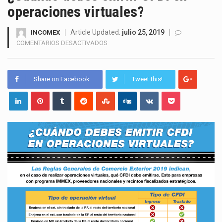
operaciones virtuales?
Solo el 17.8 % de las empresas en México se considera totalmente preparada para la…
Article Updated:
julio 25, 2019
INCOMEX
Ante la suspensión temporal de las inspecciones sanitarias del Departamento de Agricultura de Estados Unidos…
EN
COMENTARIOS DESACTIVADOS
¿CUANDO
Los créditos fiscales determinados a empresas IMMEX rara vez nacen de una interpretación equivocada de…
DEBES
EMITIR
Share on Facebook
Tweet this!
La industria automotriz mexicana concentra más de la mitad de las quejas bajo el Mecanismo…
CFDI
EN
La inversión fija bruta en México registró un aumento de 1.1% interanual en mayo de…
OPERACIONES
VIRTUALES?
El gobierno de Estados Unidos anunciará un arancel del 15 % sobre los productos fabricados…
El Departamento de Agricultura de Estados Unidos (USDA) suspendió el 5 de agosto de 2026…