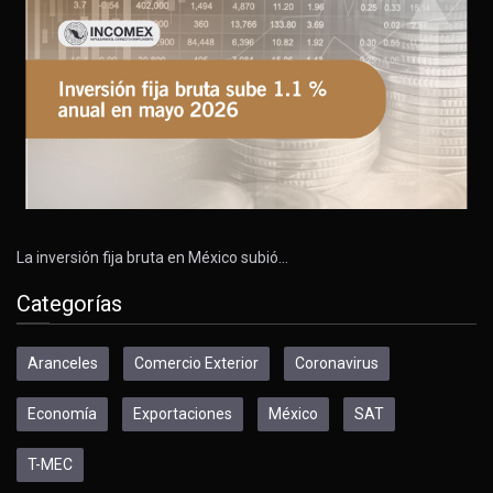
La inversión fija bruta en México subió…
Categorías
Aranceles
Comercio Exterior
Coronavirus
Economía
Exportaciones
México
SAT
T-MEC