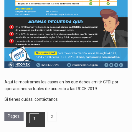
Aquí te mostramos los casos en los que debes emitir CFDI por
operaciones virtuales de acuerdo a las RGCE 2019.
Si tienes dudas, contáctanos
Pages:
,
2
1
Page
Page