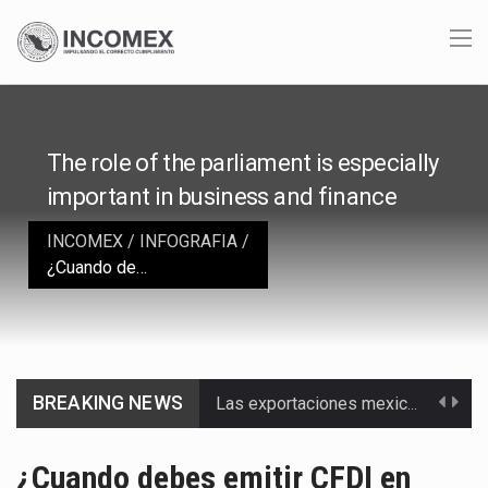
The role of the parliament is especially
important in business and finance
INCOMEX
/
INFOGRAFIA
/
¿Cuando debes emitir CFDI en operaciones virtuales?
Las exportaciones mexicanas de vehículos ligeros disminuyeron 9.67 % en julio a tasa anual, alcanzando…
BREAKING NEWS
En el primer semestre de 2026, el Servicio de Administración Tributaria (SAT) cobró un total…
¿Cuando debes emitir CFDI en
La Coalition for a Prosperous America (CPA) solicitó al gobierno de Estados Unidos mantener e…